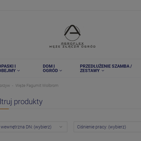
OPASKI I
DOM I
PRZEDŁUŻENIE SZAMBA /
OBEJMY
OGRÓD
ZESTAWY
orzyw
Węże Fagumit Wolbrom
ltruj produkty
 wewnętrzna DN: (wybierz)
Ciśnienie pracy: (wybierz)