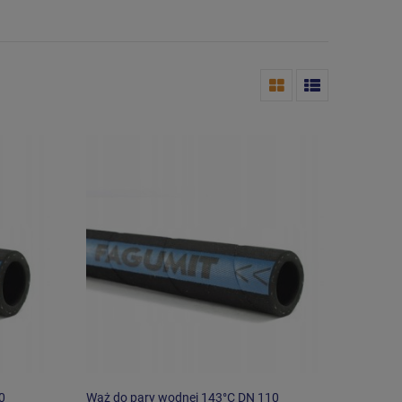
0
Wąż do pary wodnej 143°C DN 110