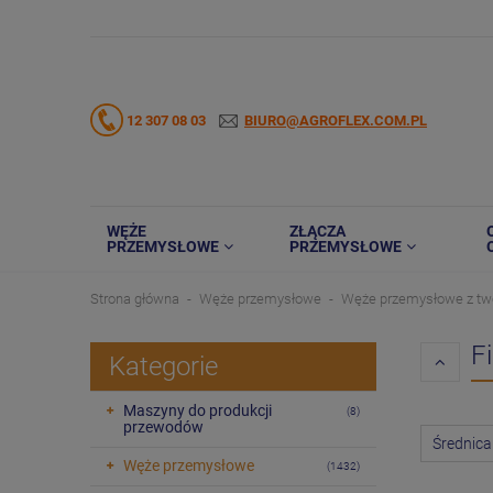
12 307 08 03
BIURO@AGROFLEX.COM.PL
WĘŻE
ZŁĄCZA
PRZEMYSŁOWE
PRZEMYSŁOWE
Strona główna
Węże przemysłowe
Węże przemysłowe z tw
Fi
Kategorie
Maszyny do produkcji
(8)
przewodów
Średnica
Węże przemysłowe
(1432)