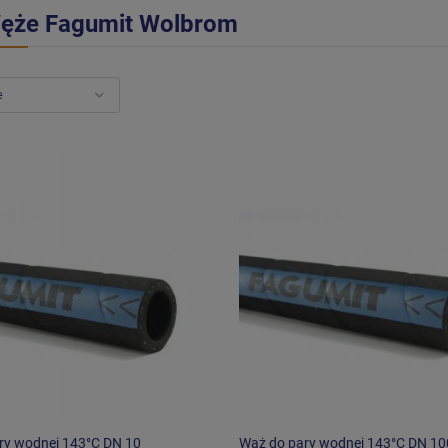
ęże Fagumit Wolbrom
ry wodnej 143°C DN 10
Wąż do pary wodnej 143°C DN 10