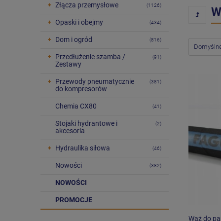
Złącza przemysłowe
(1126)
W
Opaski i obejmy
(434)
Dom i ogród
(816)
Przedłużenie szamba /
(91)
Zestawy
Przewody pneumatycznie
(381)
do kompresorów
Chemia CX80
(41)
Stojaki hydrantowe i
(2)
akcesoria
Hydraulika siłowa
(46)
Nowości
(382)
NOWOŚCI
PROMOCJE
Wąż do pa