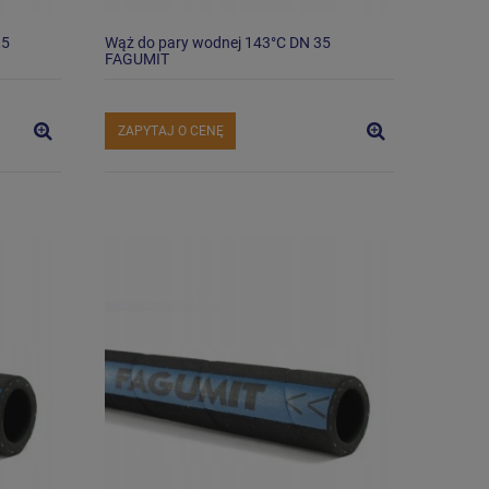
,5
Wąż do pary wodnej 143°C DN 35
FAGUMIT
ZAPYTAJ O CENĘ