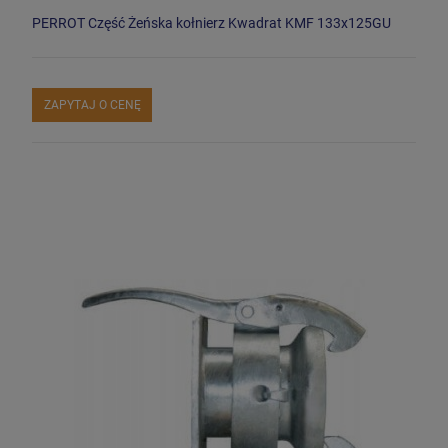
PERROT Część Żeńska kołnierz Kwadrat KMF 133x125GU
ZAPYTAJ O CENĘ