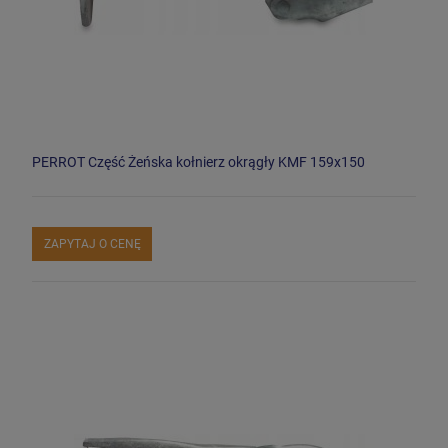
PERROT Część Żeńska kołnierz okrągły KMF 159x150
ZAPYTAJ O CENĘ