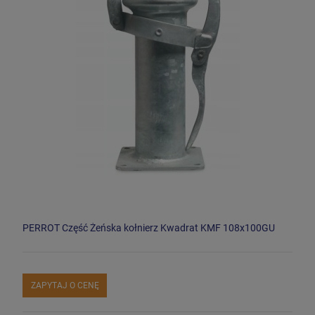
PERROT Część Żeńska kołnierz Kwadrat KMF 108x100GU
ZAPYTAJ O CENĘ