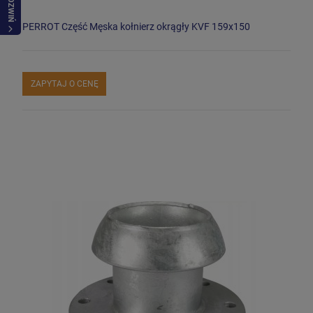
ROZWIŃ
PERROT Część Męska kołnierz okrągły KVF 159x150
ZAPYTAJ O CENĘ