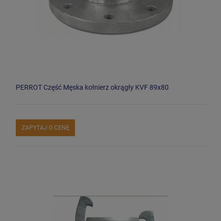
PERROT Część Męska kołnierz okrągły KVF 89x80
ZAPYTAJ O CENĘ