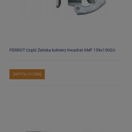
PERROT Część Żeńska kołnierz Kwadrat KMF 159x150GU
ZAPYTAJ O CENĘ