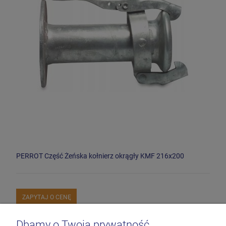
PERROT Część Żeńska kołnierz okrągły KMF 216x200
ZAPYTAJ O CENĘ
Dbamy o Twoją prywatność