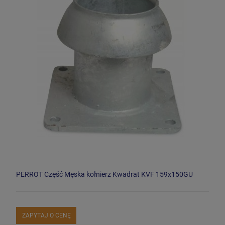
PERROT Część Męska kołnierz Kwadrat KVF 159x150GU
ZAPYTAJ O CENĘ