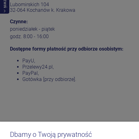
ROZWIŃ
Lubomirskich 104
32-064 Kochanów k. Krakowa
Czynne:
poniedziałek - piątek
godz. 8:00 - 16:00
Dostępne formy płatność przy odbiorze osobistym:
PayU,
Przelewy24.pl,
PayPal,
Gotówka [przy odbiorze].
Dbamy o Twoją prywatność