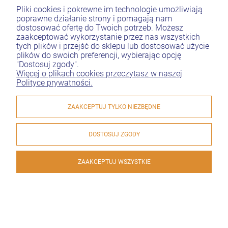
Pliki cookies i pokrewne im technologie umożliwiają
poprawne działanie strony i pomagają nam
Pomoc
dostosować ofertę do Twoich potrzeb. Możesz
zaakceptować wykorzystanie przez nas wszystkich
tych plików i przejść do sklepu lub dostosować użycie
Moje konto
plików do swoich preferencji, wybierając opcję
"Dostosuj zgody".
Płatności i dostawa
Więcej o plikach cookies przeczytasz w naszej
Polityce prywatności.
Informacje
ZAAKCEPTUJ TYLKO NIEZBĘDNE
O nas
DOSTOSUJ ZGODY
KONTAKT
ZAAKCEPTUJ WSZYSTKIE
© 2026 www.zlaczaweze.pl . Wszelkie prawa zastrzeżone.
Styl graficzny ShopGadget.eu
Sklep internetowy Shoper.pl